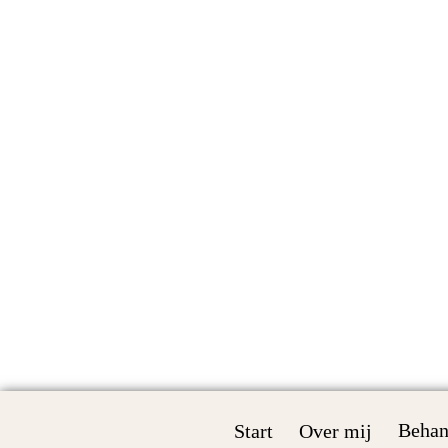
Behan
Start
Over mij